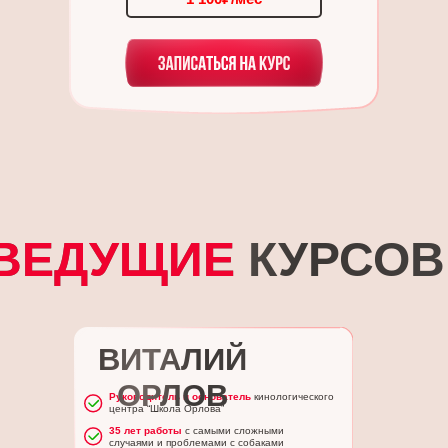
ВЕДУЩИЕ
КУРСОВ
ВИТАЛИЙ
ОРЛОВ
Руководитель и основатель
кинологического
центра “Школа Орлова”
35 лет работы
с самыми сложными
случаями и проблемами с собаками