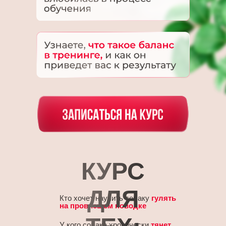
КУРС
ДЛЯ
Кто хочет научить собаку
гулять
на провисшем поводке
У кого собака хронически
тянет