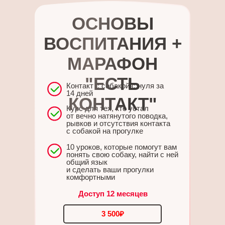
ОСНОВЫ
ВОСПИТАНИЯ +
МАРАФОН
"ЕСТЬ
Контакт с собакой с нуля за
14 дней
КОНТАКТ"
Курс для тех, кто устал
от вечно натянутого поводка,
рывков и отсутствия контакта
с собакой на прогулке
10 уроков, которые помогут вам
понять свою собаку, найти с ней
общий язык
и сделать ваши прогулки
комфортными
Доступ 12 месяцев
3 500₽