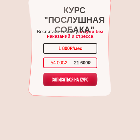
КУРС
"ПОСЛУШНАЯ
СОБАКА"
Воспитайте собаку
с нуля без
наказаний и стресса
1 800₽/мес
54 000₽
21 600₽