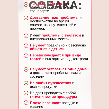
СОБАКА:
Не умеет себя вести
в
общественных местах и в
транспорте
Доставляет вам проблемы
и
беспокойства во время
совместных путешествий и
прогулок
Имеет
проблемы с туалетом
в
«неположенных местах»
Не умеет
правильно и безопасно
общаться с детьми
Перевозбуждается при виде
гостей
и выходит из-под контроля
Не умеет оставаться одна дома
и доставляет проблемы вам и
соседям
Не любит путешествия
и
долгие прогулки
Не дает проводить с собой
гигиенические процедуры
Плохо переносит
поездки в
машине