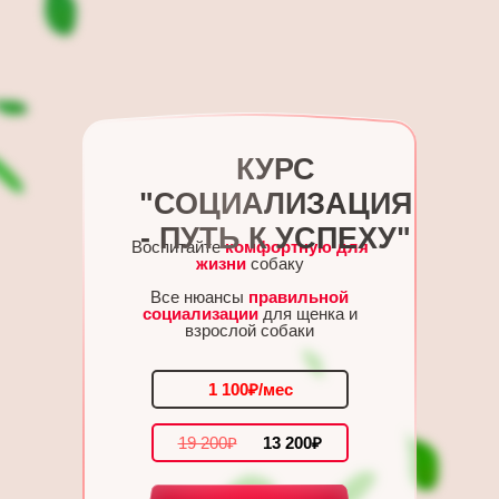
КУРС
"СОЦИАЛИЗАЦИЯ
- ПУТЬ К УСПЕХУ"
Воспитайте
комфортную для
жизни
собаку
Все нюансы
правильной
социализации
для щенка и
взрослой собаки
1 100₽/мес
19 200₽
13 200₽