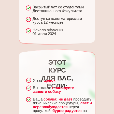
Закрытый чат со студентами
Дистанционного Факультета
Доступ ко всем материалам
курса 12 месяцев
Начало обучения
01 июля 2024
ЭТОТ
КУРС
ДЛЯ ВАС,
У вас
щенок
ЕСЛИ:
Вы только
планируете
завести собаку
Ваша
собака: не дает
проводить
гигиенические процедуры,
лает и
перевозбуждается
перед
прогулкой,
бурно радуется
на