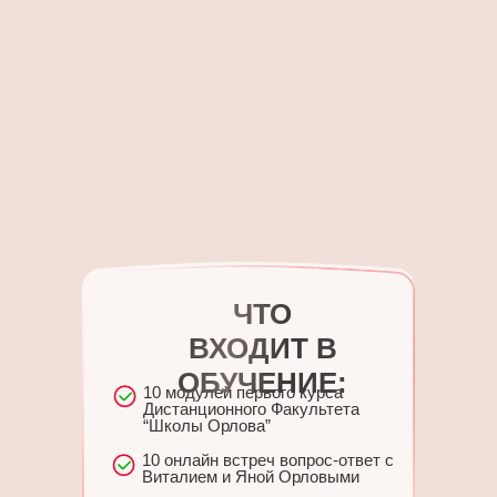
ЧТО
ВХОДИТ В
ОБУЧЕНИЕ:
10 модулей первого курса
Дистанционного Факультета
“Школы Орлова”
10 онлайн встреч вопрос-ответ с
Виталием и Яной Орловыми