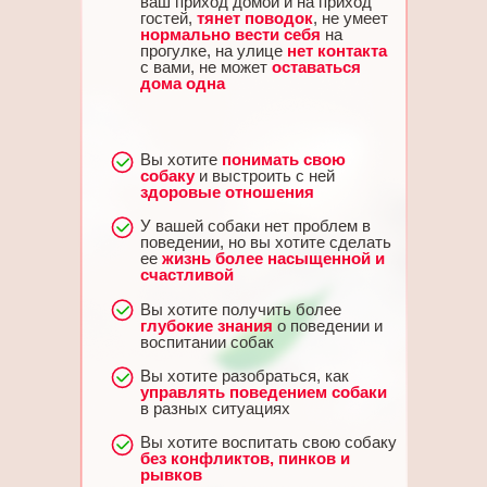
ваш приход домой и на приход
гостей,
тянет поводок
, не умеет
нормально вести себя
на
прогулке, на улице
нет контакта
с вами, не может
оставаться
дома одна
Вы хотите
понимать свою
собаку
и выстроить с ней
здоровые отношения
У вашей собаки нет проблем в
поведении, но вы хотите сделать
ее
жизнь более насыщенной и
счастливой
Вы хотите получить более
глубокие знания
о поведении и
воспитании собак
Вы хотите разобраться, как
управлять поведением собаки
в разных ситуациях
Вы хотите воспитать свою собаку
без конфликтов, пинков и
рывков