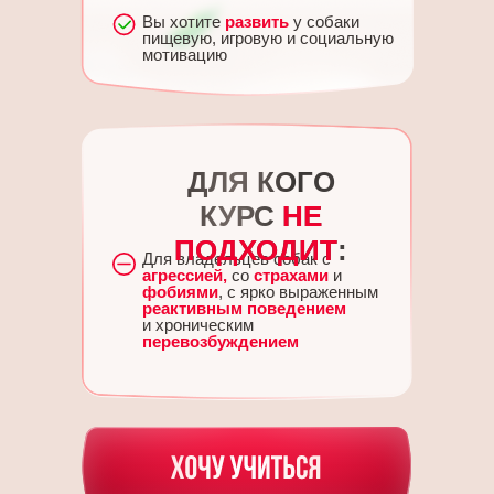
Вы хотите
развить
у собаки
пищевую, игровую и социальную
мотивацию
ДЛЯ КОГО
КУРС
НЕ
ПОДХОДИТ
:
Для владельцев собак с
агрессией,
со
страхами
и
фобиями
, с ярко выраженным
реактивным поведением
и хроническим
перевозбуждением