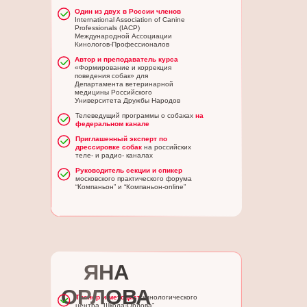
Один из двух в России членов
International Association of Canine
Professionals (IACP)
Международной Ассоциации
Кинологов-Профессионалов
Автор и преподаватель курса
«Формирование и коррекция
поведения собак» для
Департамента ветеринарной
медицины Российского
Университета Дружбы Народов
Телеведущий программы о собаках
на
федеральном канале
Приглашенный эксперт по
дрессировке собак
на российских
теле- и радио- каналах
Руководитель секции и спикер
московского практического форума
“Компаньон” и “Компаньон-online”
ЯНА
ОРЛОВА
Тренер и методист
кинологического
центра “Школа-Орлова”